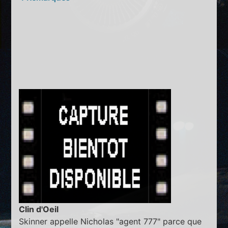
Clin d'Oeil
Skinner appelle Nicholas "agent 777" parce que