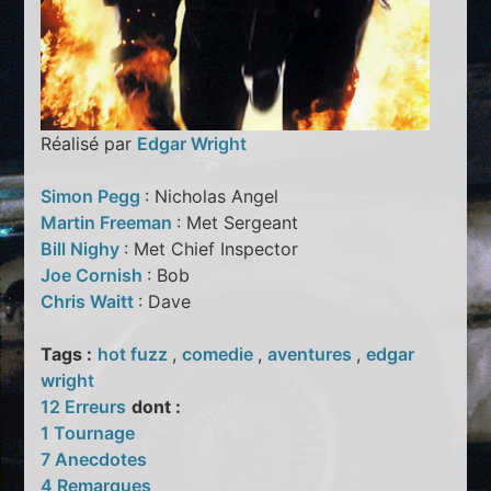
Réalisé par
Edgar Wright
Simon Pegg
: Nicholas Angel
Martin Freeman
: Met Sergeant
Bill Nighy
: Met Chief Inspector
Joe Cornish
: Bob
Chris Waitt
: Dave
Tags :
hot fuzz
,
comedie
,
aventures
,
edgar
wright
12 Erreurs
dont :
1 Tournage
7 Anecdotes
4 Remarques