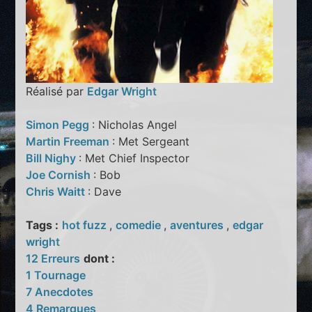
Réalisé par
Edgar Wright
Simon Pegg
: Nicholas Angel
Martin Freeman
: Met Sergeant
Bill Nighy
: Met Chief Inspector
Joe Cornish
: Bob
Chris Waitt
: Dave
Tags :
hot fuzz
,
comedie
,
aventures
,
edgar
wright
12 Erreurs
dont :
1 Tournage
7 Anecdotes
4 Remarques