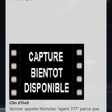
Clin d'Oeil
Skinner appelle Nicholas "agent 777" parce que