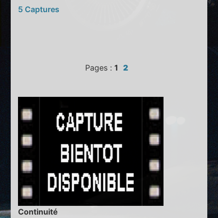
5 Captures
Pages :
1
2
Continuité