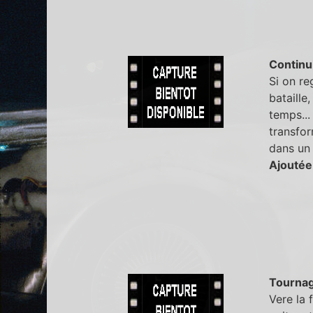
Continu
Si on r
bataille
temps...
transfor
dans un 
Ajoutée
Tourna
Vere la 