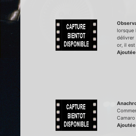
Observa
lorsque 
délivrer
or, il e
Ajoutée 
Anachr
Comment 
Camaro 
Ajoutée