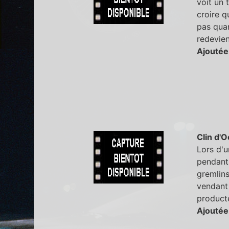
voit un 
croire q
pas quan
redevien
Ajoutée
Clin d'O
Lors d'u
pendant 
gremlins
vendant 
producte
Ajoutée