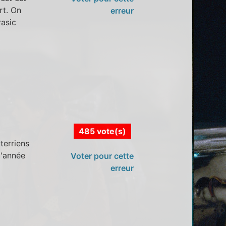
rt. On
erreur
rasic
485 vote(s)
terriens
d'année
Voter pour cette
erreur