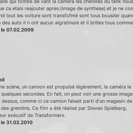
tank qui tombe de vant la camera les chenilles du tank nous
ue ca etais reajouter apres.(image de synthese).et je ne co
d tout les voiture sont transfofmé sont tous bousiler quand
 des auto il n ont aucun aigratinure et il brilles tous comm
 le 07.02.2009
eil
ne scène, un camion est propulsé légèrement, la caméra le 
quelques secondes. En fait, on peut voir une grosse image
 dessus, comme ci ce camion faisait parti d'un magasin de
des gremlins. Ce film a été réalisé par Steven Spielberg,
ur exécutif de Transformers.
 le 31.02.2010