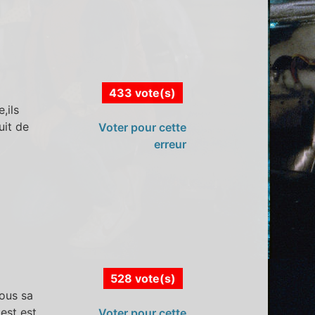
433 vote(s)
,ils
uit de
Voter pour cette
erreur
528 vote(s)
sous sa
est est
Voter pour cette