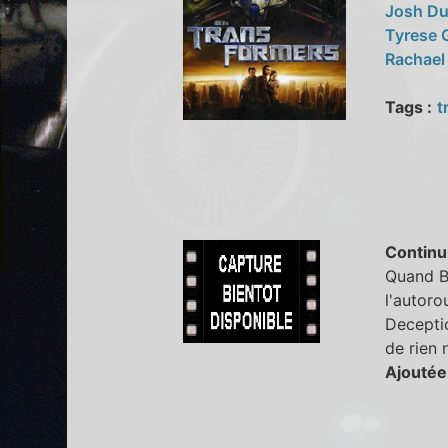
Josh D
Tyrese 
Rachael
Tags :
t
Continu
Quand Bo
l'autoro
Decepti
de rien n
Ajoutée