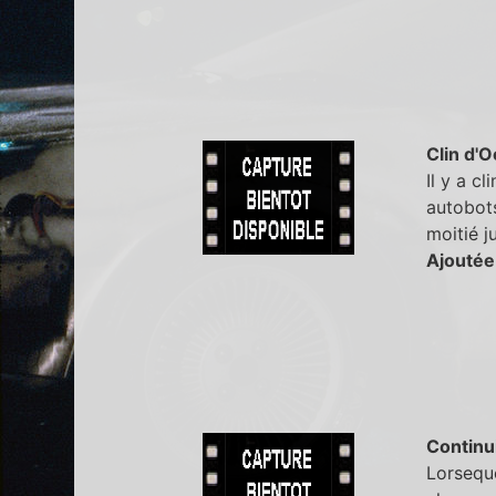
Clin d'O
Il y a c
autobots
moitié ju
Ajoutée
Continu
Lorseque