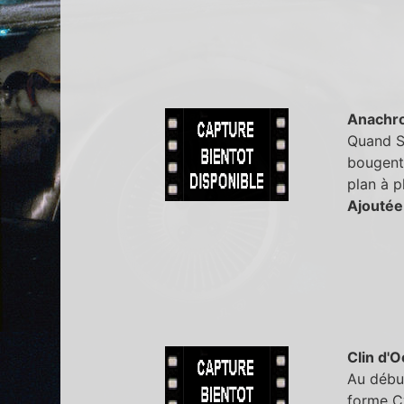
Anachr
Quand Sa
bougent 
plan à p
Ajoutée
Clin d'O
Au début
forme Cy