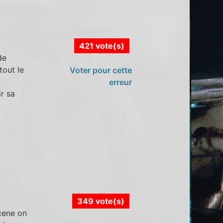
421 vote(s)
de
tout le
Voter pour cette
erreur
r sa
349 vote(s)
scene on