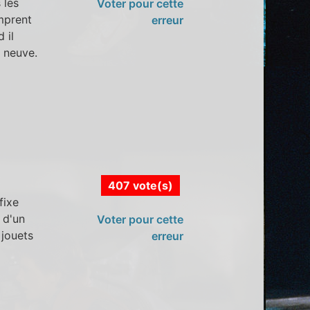
 les
Voter pour cette
mprent
erreur
 il
e neuve.
407 vote(s)
fixe
 d'un
Voter pour cette
 jouets
erreur