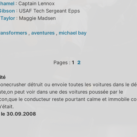
uhamel
: Captain Lennox
Gibson
: USAF Tech Sergeant Epps
 Taylor
: Maggie Madsen
ransformers
,
aventures
,
michael bay
Pages :
1
2
ité
necrusher détruit ou envoie toutes les voitures dans le dé
ute,on peut voir dans une des voitures poussée par le
con,que le conducteur reste pourtant calme et immobile c
'était.
 le 30.09.2008