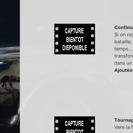
Continu
Si on r
bataille
temps...
transfor
dans un 
Ajoutée
Tourna
Vere la 