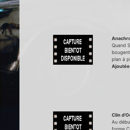
Anachr
Quand Sa
bougent 
plan à p
Ajoutée
Clin d'O
Au début
forme Cy