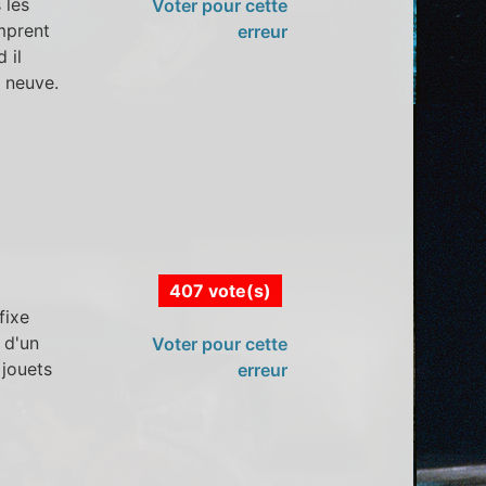
 les
Voter pour cette
mprent
erreur
 il
e neuve.
407 vote(s)
fixe
 d'un
Voter pour cette
 jouets
erreur