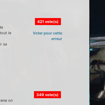
421 vote(s)
de
tout le
Voter pour cette
erreur
r sa
349 vote(s)
scene on