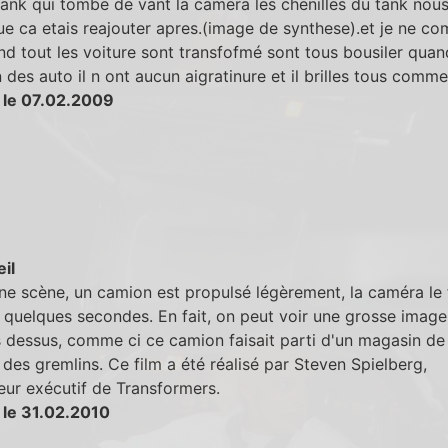
tank qui tombe de vant la camera les chenilles du tank nous
ue ca etais reajouter apres.(image de synthese).et je ne co
d tout les voiture sont transfofmé sont tous bousiler quand
 des auto il n ont aucun aigratinure et il brilles tous comm
 le 07.02.2009
eil
ne scène, un camion est propulsé légèrement, la caméra le 
quelques secondes. En fait, on peut voir une grosse image
 dessus, comme ci ce camion faisait parti d'un magasin de
des gremlins. Ce film a été réalisé par Steven Spielberg,
ur exécutif de Transformers.
 le 31.02.2010