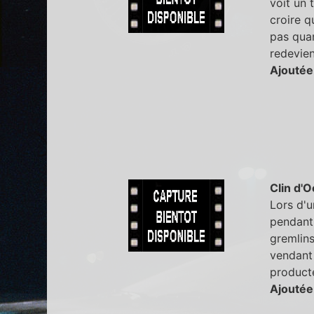
voit un 
croire q
pas quan
redevien
Ajoutée
Clin d'O
Lors d'u
pendant 
gremlins
vendant 
producte
Ajoutée