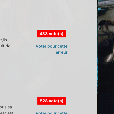
433 vote(s)
,ils
uit de
Voter pour cette
erreur
528 vote(s)
sous sa
est est
Voter pour cette