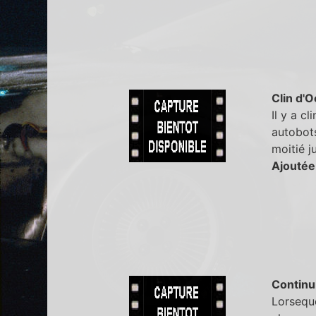
Clin d'O
Il y a c
autobots
moitié ju
Ajoutée
Continu
Lorseque