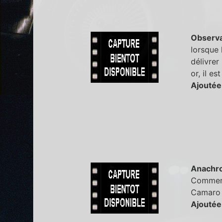
Observa
lorsque 
délivrer
or, il e
Ajoutée 
Anachr
Comment 
Camaro 
Ajoutée