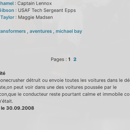
uhamel
: Captain Lennox
Gibson
: USAF Tech Sergeant Epps
 Taylor
: Maggie Madsen
ransformers
,
aventures
,
michael bay
Pages :
1
2
ité
necrusher détruit ou envoie toutes les voitures dans le dé
ute,on peut voir dans une des voitures poussée par le
con,que le conducteur reste pourtant calme et immobile c
'était.
 le 30.09.2008