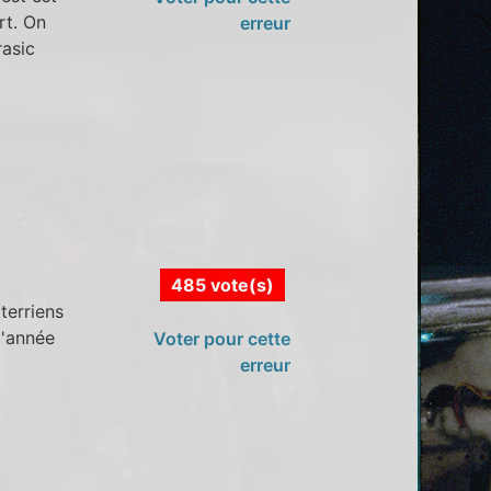
rt. On
erreur
rasic
485 vote(s)
terriens
d'année
Voter pour cette
erreur