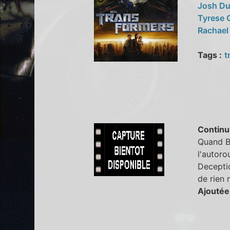
Josh D
Tyrese 
Rachael
Tags :
t
Continu
Quand Bo
l'autoro
Decepti
de rien n
Ajoutée