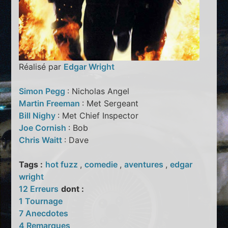
Réalisé par
Edgar Wright
Simon Pegg
: Nicholas Angel
Martin Freeman
: Met Sergeant
Bill Nighy
: Met Chief Inspector
Joe Cornish
: Bob
Chris Waitt
: Dave
Tags :
hot fuzz
,
comedie
,
aventures
,
edgar
wright
12 Erreurs
dont :
1 Tournage
7 Anecdotes
4 Remarques