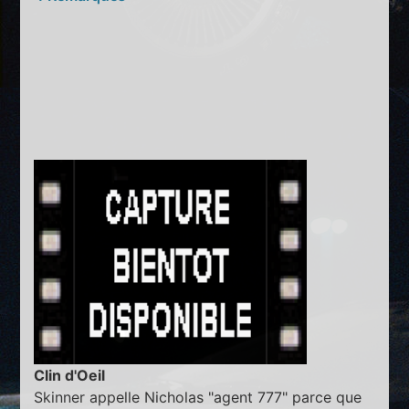
Clin d'Oeil
Skinner appelle Nicholas "agent 777" parce que