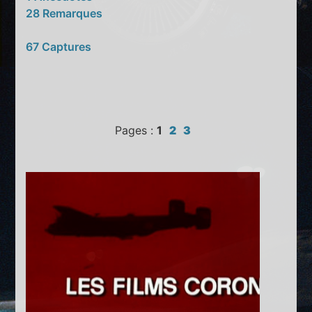
28 Remarques
67 Captures
Pages :
1
2
3