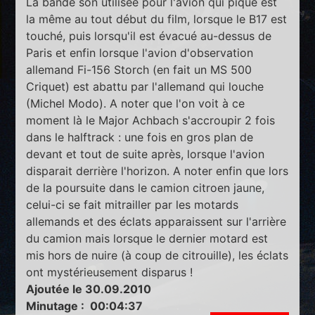
La bande son utilisée pour l'avion qui pique est
la même au tout début du film, lorsque le B17 est
touché, puis lorsqu'il est évacué au-dessus de
Paris et enfin lorsque l'avion d'observation
allemand Fi-156 Storch (en fait un MS 500
Criquet) est abattu par l'allemand qui louche
(Michel Modo). A noter que l'on voit à ce
moment là le Major Achbach s'accroupir 2 fois
dans le halftrack : une fois en gros plan de
devant et tout de suite après, lorsque l'avion
disparait derrière l'horizon. A noter enfin que lors
de la poursuite dans le camion citroen jaune,
celui-ci se fait mitrailler par les motards
allemands et des éclats apparaissent sur l'arrière
du camion mais lorsque le dernier motard est
mis hors de nuire (à coup de citrouille), les éclats
ont mystérieusement disparus !
Ajoutée le 30.09.2010
Minutage : 00:04:37