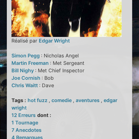
Réalisé par
Edgar Wright
Simon Pegg
: Nicholas Angel
Martin Freeman
: Met Sergeant
Bill Nighy
: Met Chief Inspector
Joe Cornish
: Bob
Chris Waitt
: Dave
Tags :
hot fuzz
,
comedie
,
aventures
,
edgar
wright
12 Erreurs
dont :
1 Tournage
7 Anecdotes
4 Remarques