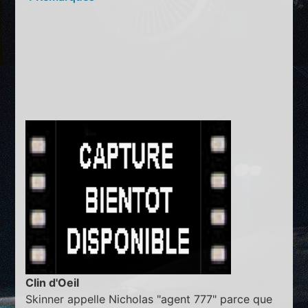
Clin d'Oeil
Skinner appelle Nicholas "agent 777" parce que