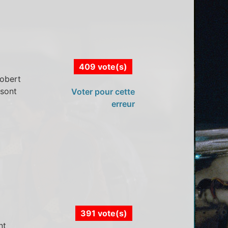
409 vote(s)
robert
 sont
Voter pour cette
erreur
391 vote(s)
nt