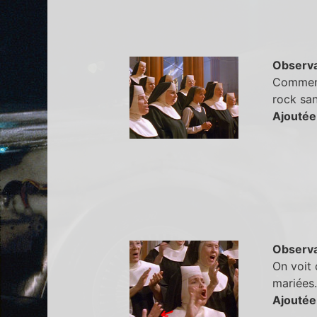
Observa
Comment 
rock san
Ajoutée
Observa
On voit 
mariées.
Ajoutée