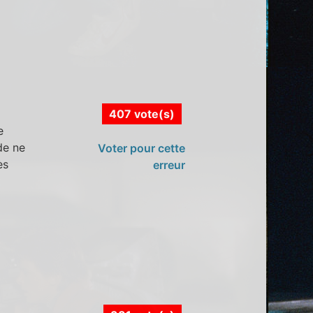
407 vote(s)
e
de ne
Voter pour cette
ès
erreur