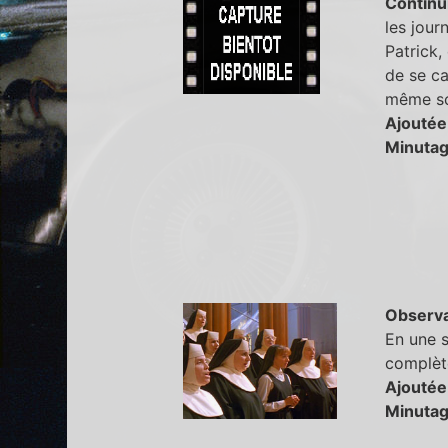
Continu
les jour
Patrick,
de se cac
même sc
Ajoutée 
Minutag
Observa
En une s
complète
Ajoutée
Minutag