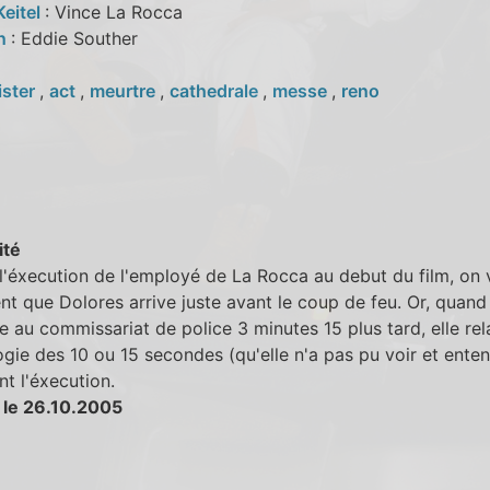
Keitel
: Vince La Rocca
nn
: Eddie Souther
ister
,
act
,
meurtre
,
cathedrale
,
messe
,
reno
ité
l'éxecution de l'employé de La Rocca au debut du film, on 
nt que Dolores arrive juste avant le coup de feu. Or, quand 
 au commissariat de police 3 minutes 15 plus tard, elle rela
gie des 10 ou 15 secondes (qu'elle n'a pas pu voir et ente
t l'éxecution.
 le 26.10.2005