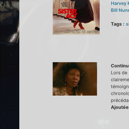
Harvey 
Bill Nu
Tags :
s
Continu
Lors de 
claireme
témoigne
chronolo
précédan
Ajoutée