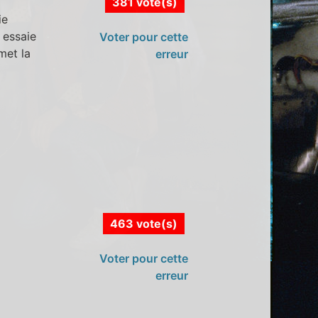
381 vote(s)
ie
t essaie
Voter pour cette
smet la
erreur
463 vote(s)
Voter pour cette
erreur