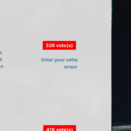
328 vote(s)
e
l
Voter pour cette
on
erreur
416 vote(s)