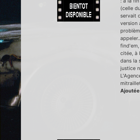
: à la f
(celle d
servait d
version 
problème
appeler.
find'em,
citée, 
dans la 
justice 
L'Agence
mitraill
Ajoutée