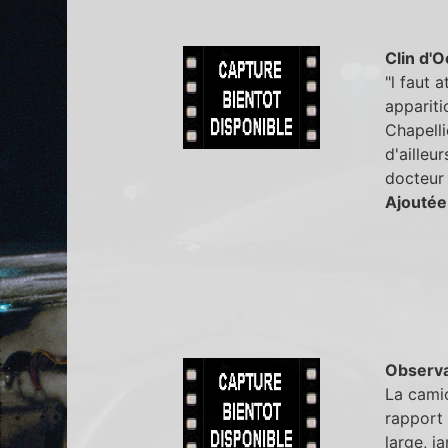
Clin d'O
"l faut 
appariti
Chapelli
d'ailleu
docteur q
Ajoutée
Observa
La cami
rapport 
large, j