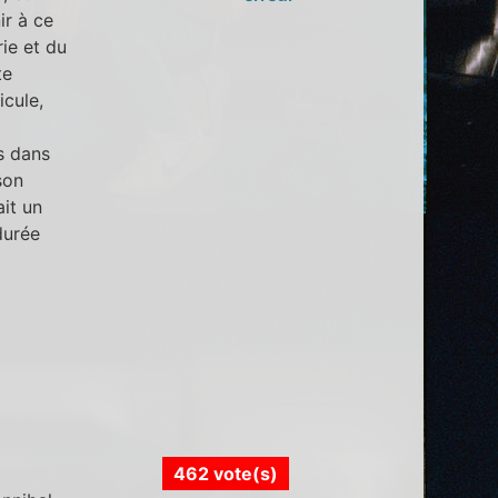
ir à ce
ie et du
te
icule,
es dans
son
ait un
durée
462 vote(s)