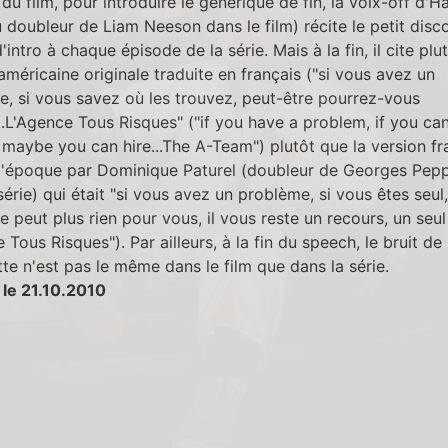
in du film, pour introduire le générique de fin, la voix-off d'H
u doubleur de Liam Neeson dans le film) récite le petit disc
'intro à chaque épisode de la série. Mais à la fin, il cite plut
américaine originale traduite en français ("si vous avez un
, si vous savez où les trouvez, peut-être pourrez-vous
..L'Agence Tous Risques" ("if you have a problem, if you ca
 maybe you can hire...The A-Team") plutôt que la version fr
à l'époque par Dominique Paturel (doubleur de Georges Pep
série) qui était "si vous avez un problème, si vous êtes seul, 
ne peut plus rien pour vous, il vous reste un recours, un seul 
 Tous Risques"). Par ailleurs, à la fin du speech, le bruit de
ette n'est pas le même dans le film que dans la série.
 le 21.10.2010