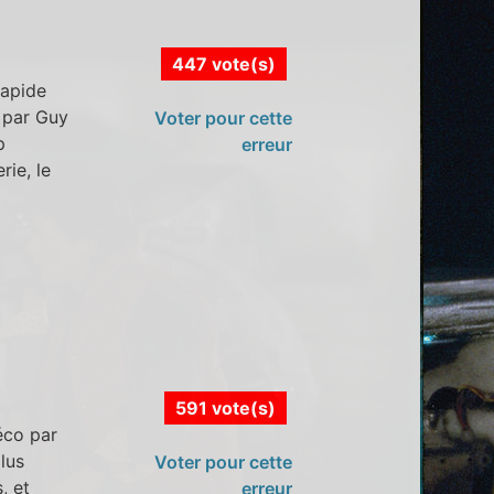
447 vote(s)
rapide
 par Guy
Voter pour cette
p
erreur
rie, le
591 vote(s)
éco par
lus
Voter pour cette
, et
erreur