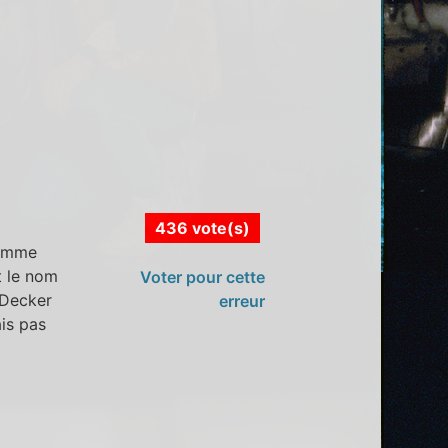
436 vote(s)
comme
nt le nom
Voter pour cette
 Decker
erreur
ais pas