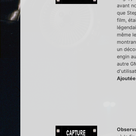
avant no
que Step
film, ét
légendai
même les
montrant
un décor
engin au
autre GM
d'utilisa
Ajoutée
Observa