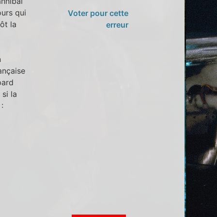
annibal
ours qui
Voter pour cette
ôt la
erreur
n
ançaise
pard
si la
: