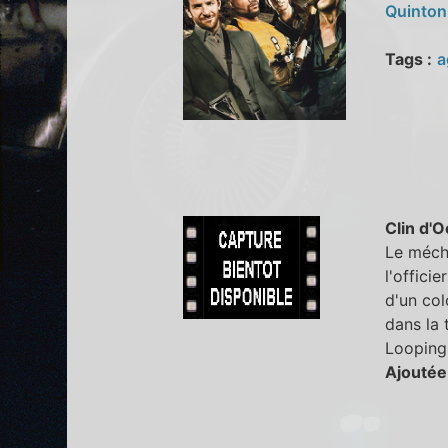
Quinton
Tags :
a
Clin d'O
Le mécha
l'offici
d'un col
dans la 
Looping,
Ajoutée