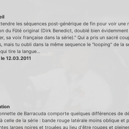
eil
attendre les séquences post-générique de fin pour voir une 
on du Fûté original (Dirk Benedict, doublé bien évidemment
er, sa voix française dans la série)." Qui a pris un sacré cou
rs, mais tu oubli dans la même sequence le "looping" de la se
ui tire la langue...
 le 12.03.2011
tion
onnette de Barracuda comporte quelques différences de d
à celle de la série : bande rouge latérale moins oblique et p
antes larges noires et trouées au lieu d'être rouges et pleines