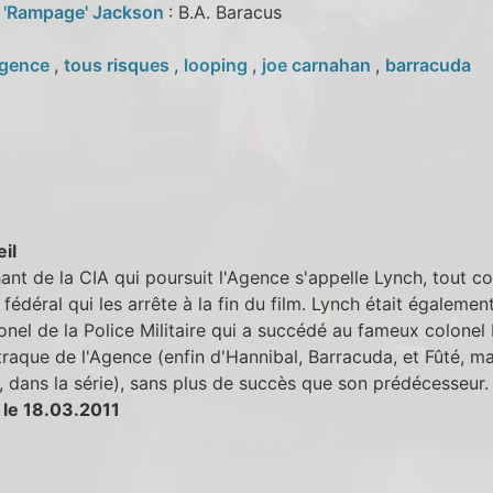
 'Rampage' Jackson
: B.A. Baracus
gence
,
tous risques
,
looping
,
joe carnahan
,
barracuda
eil
nt de la CIA qui poursuit l'Agence s'appelle Lynch, tout 
er fédéral qui les arrête à la fin du film. Lynch était égaleme
onel de la Police Militaire qui a succédé au fameux colonel
traque de l'Agence (enfin d'Hannibal, Barracuda, et Fûté, m
 dans la série), sans plus de succès que son prédécesseur.
 le 18.03.2011