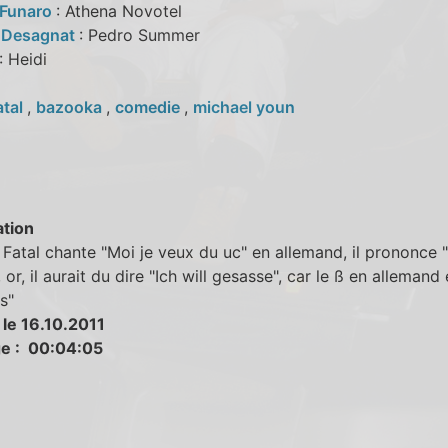
e Funaro
: Athena Novotel
 Desagnat
: Pedro Summer
: Heidi
atal
,
bazooka
,
comedie
,
michael youn
tion
Fatal chante "Moi je veux du uc" en allemand, il prononce "I
 or, il aurait du dire "Ich will gesasse", car le ß en allemand 
s"
 le 16.10.2011
e : 00:04:05