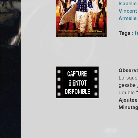
Isabell
Vincent
Armelle
Tags :
f
Observa
Lorsque 
gesabe",
double "
Ajoutée
Minutag