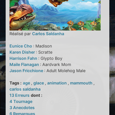
Réalisé par
Carlos Saldanha
Eunice Cho
: Madison
Karen Disher
: Scratte
Harrison Fahn
: Glypto Boy
Maile Flanagan
: Aardvark Mom
Jason Fricchione
: Adult Molehog Male
Tags :
age
,
glace
,
animation
,
mammouth
,
carlos saldanha
13 Erreurs
dont :
4 Tournage
3 Anecdotes
6 Remarques