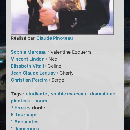
Réalisé par
Claude Pinoteau
Sophie Marceau
: Valentine Ezquerra
Vincent Lindon
: Ned
Elisabeth Vitali
: Celine
Jean Claude Leguay
: Charly
Christian Pereira
: Serge
Tags :
etudiante
,
sophie marceau
,
dramatique
,
pinoteau
,
boum
7 Erreurs
dont :
5 Tournage
1 Anecdotes
1 Remarques