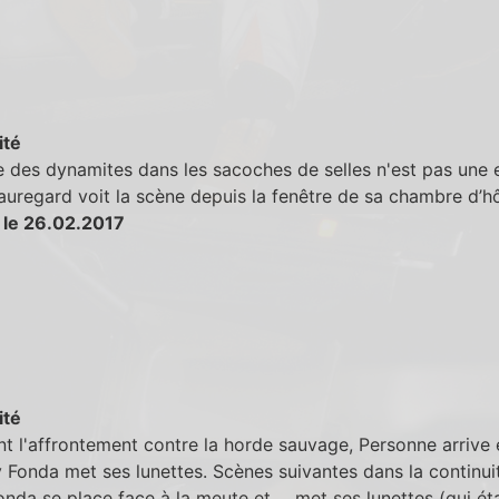
ité
 des dynamites dans les sacoches de selles n'est pas une e
uregard voit la scène depuis la fenêtre de sa chambre d’hô
 le 26.02.2017
ité
t l'affrontement contre la horde sauvage, Personne arrive e
 Fonda met ses lunettes. Scènes suivantes dans la continui
nda se place face à la meute et ... met ses lunettes (qui ét