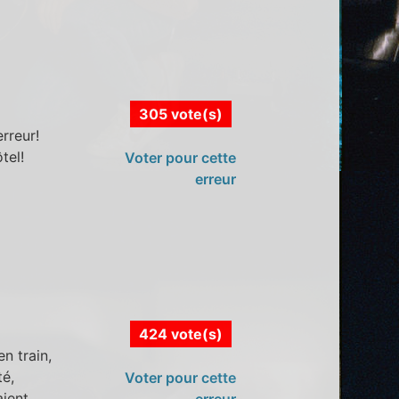
305 vote(s)
rreur!
tel!
Voter pour cette
erreur
424 vote(s)
n train,
té,
Voter pour cette
aient
erreur