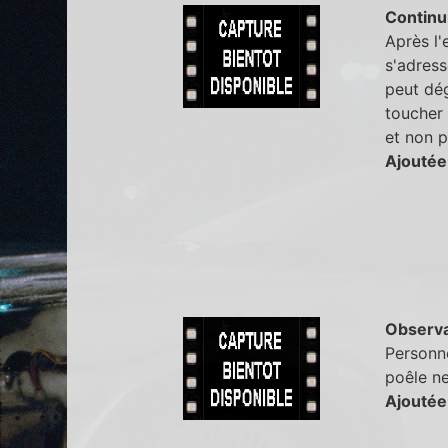
Continu
Après l'
s'adress
peut dég
toucher 
et non p
Ajoutée
Observa
Personne
poêle ne
Ajoutée