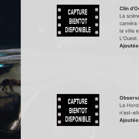
Clin d'O
La scène
caméra s
la ville 
L'Ouest.
Ajoutée 
Observa
La Horde
n'est-el
Ajoutée 