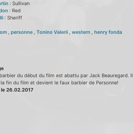
rtin
: Sullivan
rdon
: Red
lli
: Sheriff
nom
,
personne
,
Tonino Valerii
,
western
,
henry fonda
ge
barbier du début du film est abattu par Jack Beauregard. Il
 la fin du film et devient le faux barbier de Personne!
 le 26.02.2017