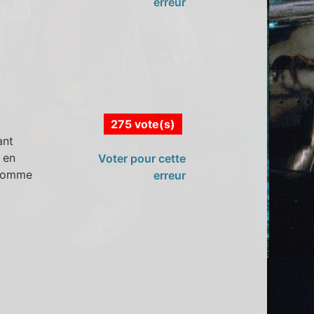
erreur
275 vote(s)
ant
 en
Voter pour cette
 comme
erreur