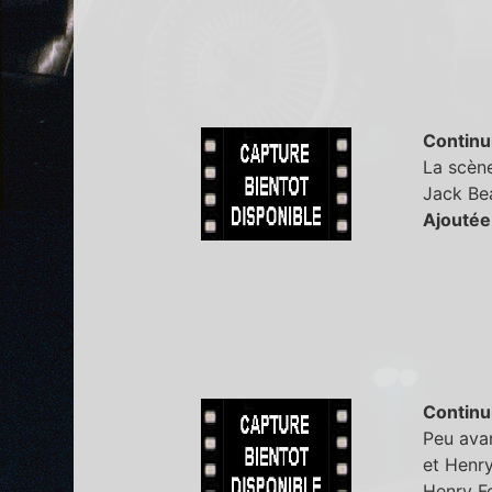
Continu
La scène
Jack Bea
Ajoutée
Continu
Peu avan
et Henry
Henry Fo