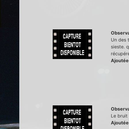
Observa
Un des t
sieste. 
récupéré
Ajoutée
Observa
Le bruit
Ajoutée