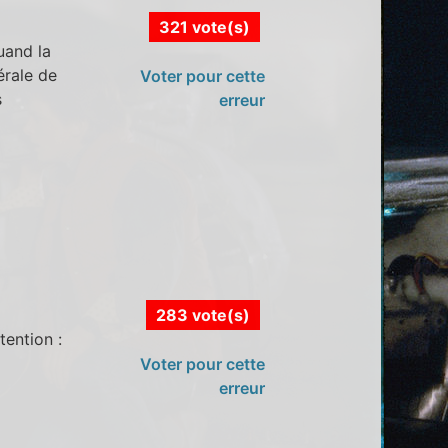
321 vote(s)
uand la
érale de
Voter pour cette
s
erreur
283 vote(s)
ention :
Voter pour cette
erreur