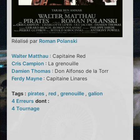
Réalisé par
Roman Polanski
Walter Matthau
: Capitaine Red
Cris Campion
: La grenouille
Damien Thomas
: Don Alfonso de la Torr
Ferdy Mayne
: Capitaine Linares
Tags :
pirates
,
red
,
grenouille
,
galion
4 Erreurs
dont :
4 Tournage