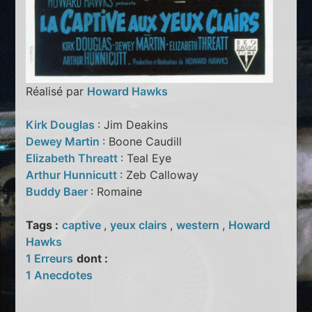
Réalisé par
Howard Hawks
Kirk Douglas
: Jim Deakins
Dewey Martin
: Boone Caudill
Elizabeth Threatt
: Teal Eye
Arthur Hunnicutt
: Zeb Calloway
Buddy Baer
: Romaine
Tags :
captive
,
yeux clairs
,
western
,
Howard
Hawks
1 Erreurs
dont :
1 Anecdotes