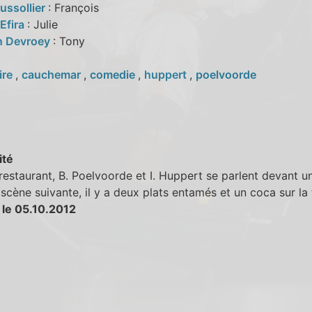
ussollier
: François
 Efira
: Julie
n Devroey
: Tony
ire
,
cauchemar
,
comedie
,
huppert
,
poelvoorde
ité
restaurant, B. Poelvoorde et I. Huppert se parlent devant u
 scène suivante, il y a deux plats entamés et un coca sur la 
 le 05.10.2012