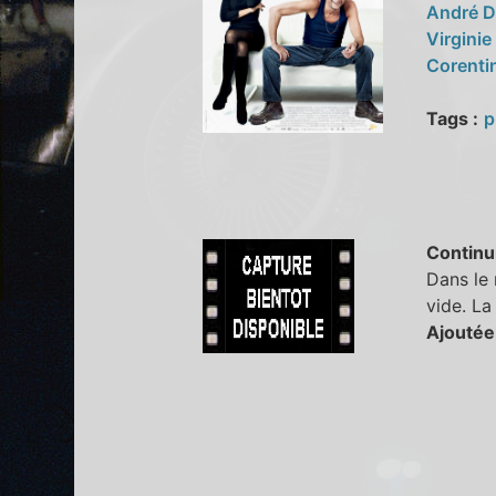
André D
Virginie
Corenti
Tags :
p
Continu
Dans le 
vide. La
Ajoutée