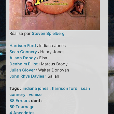
Réalisé par
Steven Spielberg
Harrison Ford
: Indiana Jones
Sean Connery
: Henry Jones
Alison Doody
: Elsa
Denholm Elliot
: Marcus Brody
Julian Glover
: Walter Donovan
John Rhys Davies
: Sallah
Tags :
indiana jones
,
harrison ford
,
sean
connery
,
venise
88 Erreurs
dont :
59 Tournage
4 Anecdotes