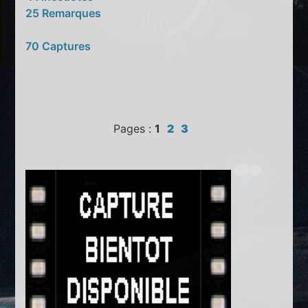
25 Remarques
70 Captures
Pages :
1
2
3