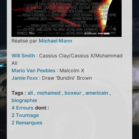
Réalisé par
Michael Mann
Will Smith
: Cassius Clay/Cassius X/Muhammad
Ali
Mario Van Peebles
: Malcolm X
Jamie Foxx
: Drew 'Bundini' Brown
Tags :
ali
,
mohamed
,
boxeur
,
americain
,
biographie
4 Erreurs
dont :
2 Tournage
2 Remarques