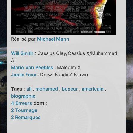
Réalisé par
Michael Mann
Will Smith
: Cassius Clay/Cassius X/Muhammad
Ali
Mario Van Peebles
: Malcolm X
Jamie Foxx
: Drew 'Bundini' Brown
Tags :
ali
,
mohamed
,
boxeur
,
americain
,
biographie
4 Erreurs
dont :
2 Tournage
2 Remarques