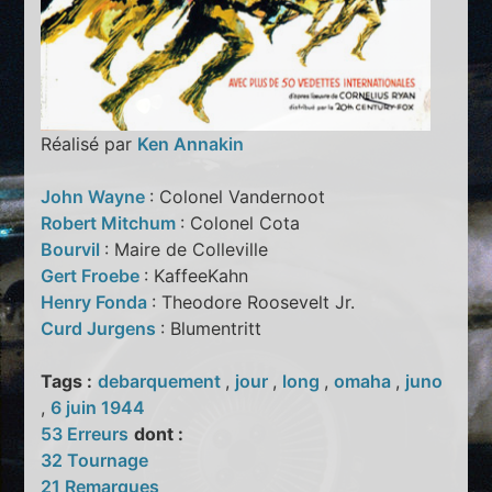
Réalisé par
Ken Annakin
John Wayne
: Colonel Vandernoot
Robert Mitchum
: Colonel Cota
Bourvil
: Maire de Colleville
Gert Froebe
: KaffeeKahn
Henry Fonda
: Theodore Roosevelt Jr.
Curd Jurgens
: Blumentritt
Tags :
debarquement
,
jour
,
long
,
omaha
,
juno
,
6 juin 1944
53 Erreurs
dont :
32 Tournage
21 Remarques