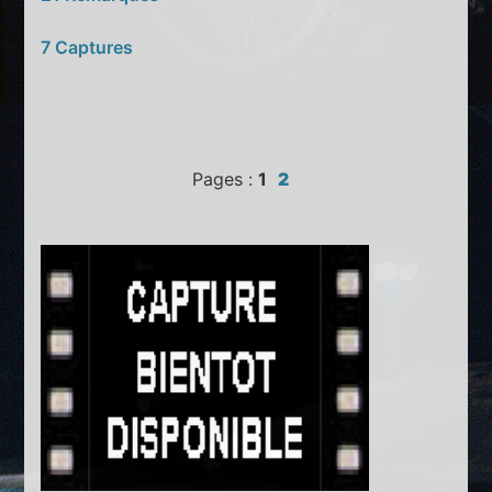
7 Captures
Pages :
1
2