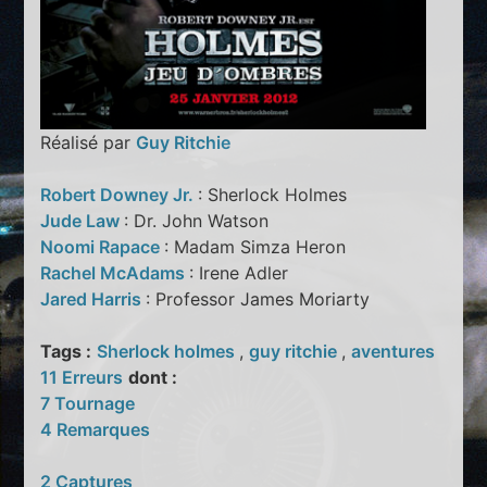
Réalisé par
Guy Ritchie
Robert Downey Jr.
: Sherlock Holmes
Jude Law
: Dr. John Watson
Noomi Rapace
: Madam Simza Heron
Rachel McAdams
: Irene Adler
Jared Harris
: Professor James Moriarty
Tags :
Sherlock holmes
,
guy ritchie
,
aventures
11 Erreurs
dont :
7 Tournage
4 Remarques
2 Captures