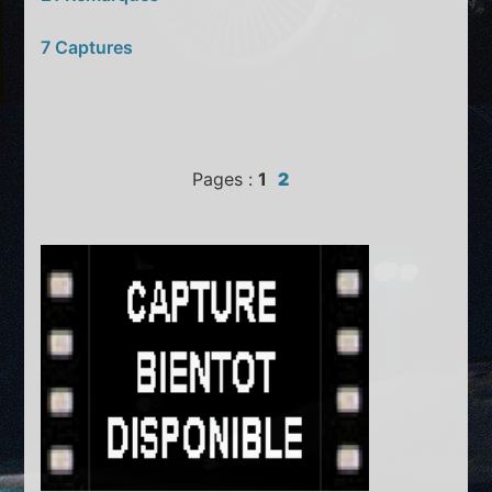
7 Captures
Pages :
1
2