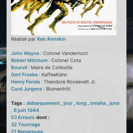
Réalisé par
Ken Annakin
John Wayne
: Colonel Vandernoot
Robert Mitchum
: Colonel Cota
Bourvil
: Maire de Colleville
Gert Froebe
: KaffeeKahn
Henry Fonda
: Theodore Roosevelt Jr.
Curd Jurgens
: Blumentritt
Tags :
debarquement
,
jour
,
long
,
omaha
,
juno
,
6 juin 1944
53 Erreurs
dont :
32 Tournage
21 Remarques