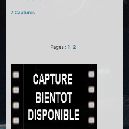
7 Captures
Pages :
1
2