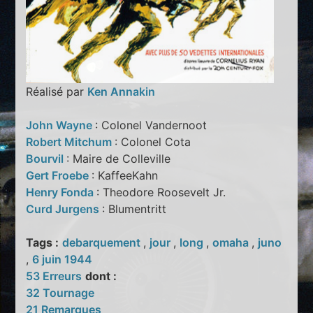
Réalisé par
Ken Annakin
John Wayne
: Colonel Vandernoot
Robert Mitchum
: Colonel Cota
Bourvil
: Maire de Colleville
Gert Froebe
: KaffeeKahn
Henry Fonda
: Theodore Roosevelt Jr.
Curd Jurgens
: Blumentritt
Tags :
debarquement
,
jour
,
long
,
omaha
,
juno
,
6 juin 1944
53 Erreurs
dont :
32 Tournage
21 Remarques