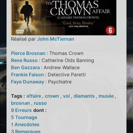
Réalisé par
John McTiernan
Pierce Brosnan
: Thomas Crown
Rene Russo
: Catherine Olds Banning
Ben Gazzara
: Andrew Wallace
Frankie Faison
: Detective Paretti
Faye Dunaway
: Psychiatre
Tags :
affaire
,
crown
,
vol
,
diamants
,
musée
,
brosnan
,
russo
9 Erreurs
dont :
5 Tournage
1 Anecdotes
3 Remarques