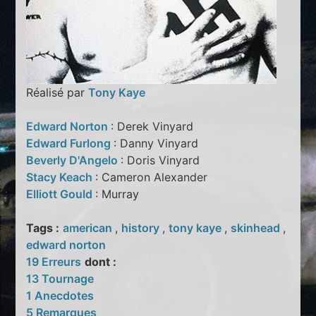
Réalisé par
Tony Kaye
Edward Norton
: Derek Vinyard
Edward Furlong
: Danny Vinyard
Beverly D'Angelo
: Doris Vinyard
Stacy Keach
: Cameron Alexander
Elliott Gould
: Murray
Tags :
american
,
history
,
tony kaye
,
skinhead
,
edward norton
19 Erreurs
dont :
13 Tournage
1 Anecdotes
5 Remarques