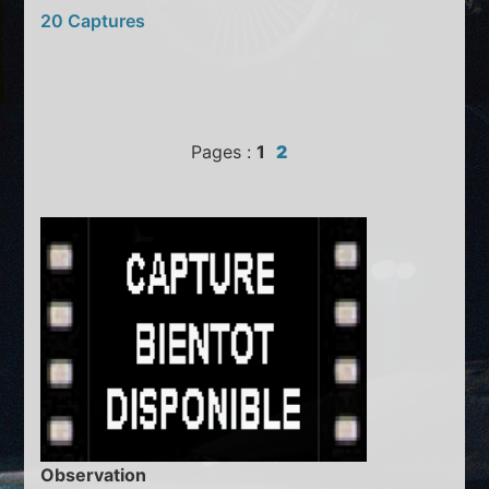
20 Captures
Pages :
1
2
Observation