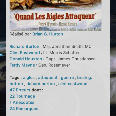
Réalisé par
Brian G. Hutton
Richard Burton
: Maj. Jonathan Smith, MC
Clint Eastwood
: Lt. Morris Schaffer
Donald Houston
: Capt. James Christiansen
Ferdy Mayne
: Gen. Rosemeyer
Tags :
aigles
,
attaquent
,
guerre
,
briah g.
hutton
,
richard burton
,
clint eastwood
47 Erreurs
dont :
22 Tournage
1 Anecdotes
24 Remarques