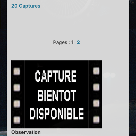
20 Captures
Pages :
1
2
Observation