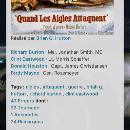
Réalisé par
Brian G. Hutton
Richard Burton
: Maj. Jonathan Smith, MC
Clint Eastwood
: Lt. Morris Schaffer
Donald Houston
: Capt. James Christiansen
Ferdy Mayne
: Gen. Rosemeyer
Tags :
aigles
,
attaquent
,
guerre
,
briah g.
hutton
,
richard burton
,
clint eastwood
47 Erreurs
dont :
22 Tournage
1 Anecdotes
24 Remarques