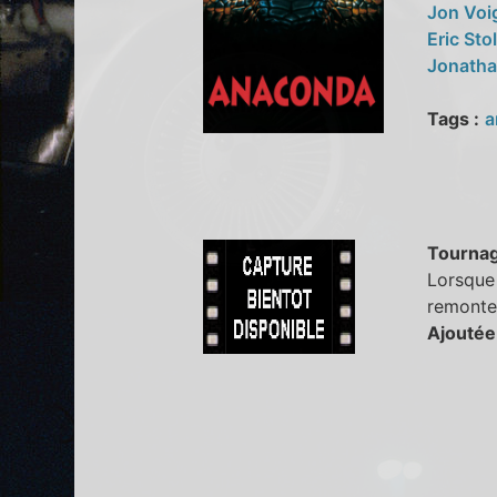
Jon Voi
Eric Sto
Jonath
Tags :
a
Tourna
Lorsque 
remonte 
Ajoutée