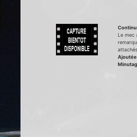
Continu
Le mec a
remarque
attachés
Ajoutée
Minutag