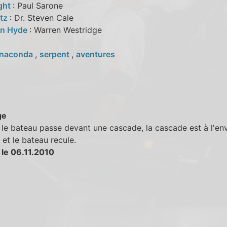
ght
: Paul Sarone
ltz
: Dr. Steven Cale
an Hyde
: Warren Westridge
naconda
,
serpent
,
aventures
ge
le bateau passe devant une cascade, la cascade est à l'enve
et le bateau recule.
 le 06.11.2010