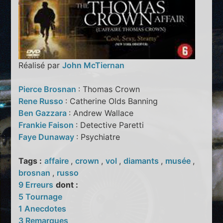
Réalisé par
John McTiernan
Pierce Brosnan
: Thomas Crown
Rene Russo
: Catherine Olds Banning
Ben Gazzara
: Andrew Wallace
Frankie Faison
: Detective Paretti
Faye Dunaway
: Psychiatre
Tags :
affaire
,
crown
,
vol
,
diamants
,
musée
,
brosnan
,
russo
9 Erreurs
dont :
5 Tournage
1 Anecdotes
3 Remarques