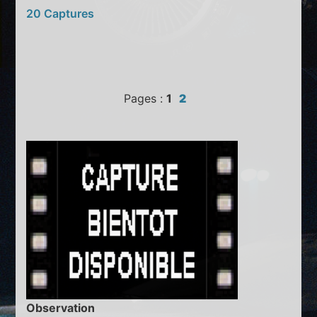
20 Captures
Pages :
1
2
Observation