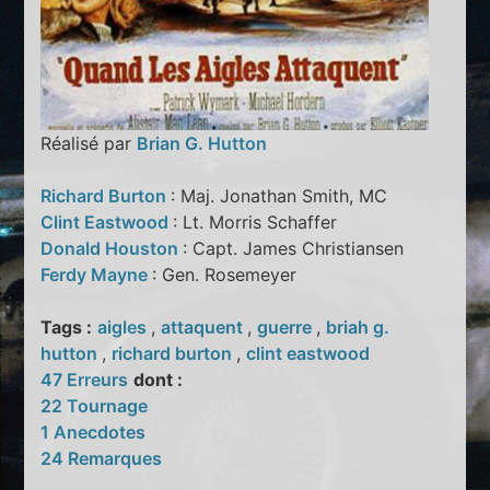
Réalisé par
Brian G. Hutton
Richard Burton
: Maj. Jonathan Smith, MC
Clint Eastwood
: Lt. Morris Schaffer
Donald Houston
: Capt. James Christiansen
Ferdy Mayne
: Gen. Rosemeyer
Tags :
aigles
,
attaquent
,
guerre
,
briah g.
hutton
,
richard burton
,
clint eastwood
47 Erreurs
dont :
22 Tournage
1 Anecdotes
24 Remarques