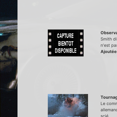
Observa
Smith di
n'est pa
Ajoutée
Tourna
Le comma
allemand
scié.