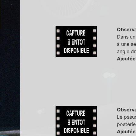
Observa
Dans un 
à une se
angle dr
Ajoutée
Observa
Le pseud
postérie
Ajoutée