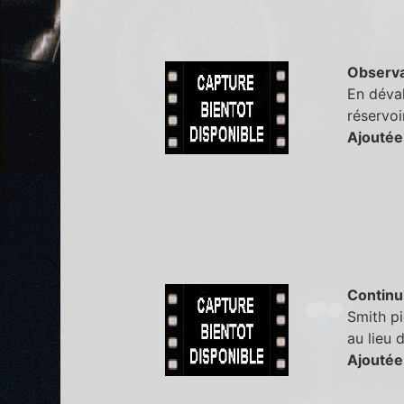
Observa
En déval
réservoi
Ajoutée
Continu
Smith pi
au lieu 
Ajoutée