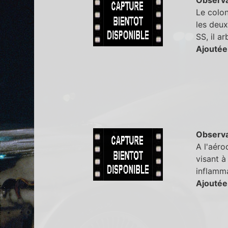
Le colon
les deux
SS, il a
Ajoutée
Observa
A l'aéro
visant à
inflamm
Ajoutée