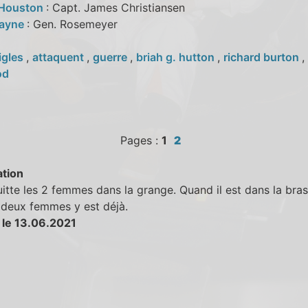
 Houston
: Capt. James Christiansen
Mayne
: Gen. Rosemeyer
igles
,
attaquent
,
guerre
,
briah g. hutton
,
richard burton
,
od
Pages :
1
2
tion
itte les 2 femmes dans la grange. Quand il est dans la bras
 deux femmes y est déjà.
 le 13.06.2021