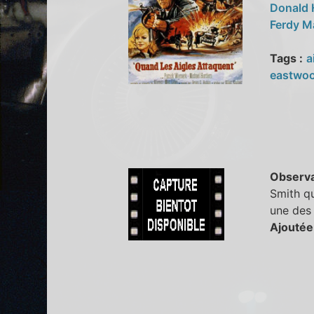
Donald
Ferdy 
Tags :
a
eastwo
Observa
Smith qu
une des
Ajoutée