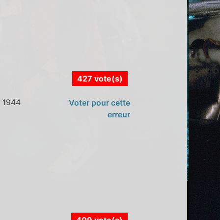
427 vote(s)
t 1944
Voter pour cette
erreur
409 vote(s)