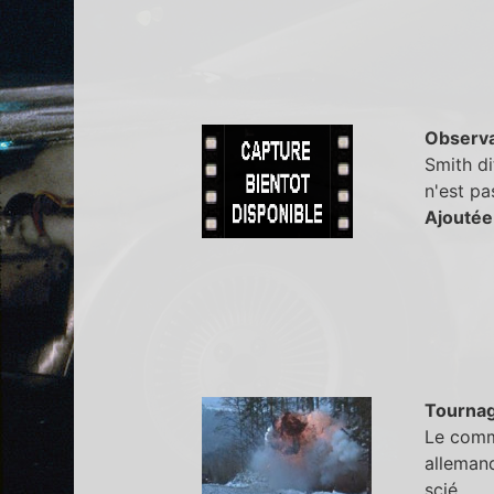
Observa
Smith di
n'est pa
Ajoutée
Tourna
Le comma
allemand
scié.