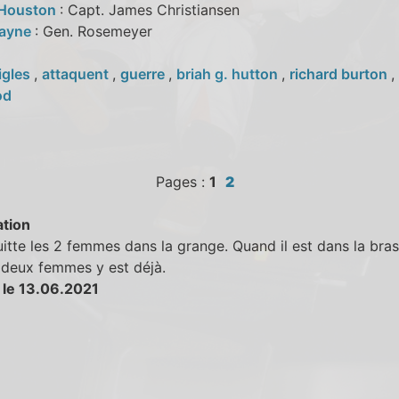
 Houston
: Capt. James Christiansen
Mayne
: Gen. Rosemeyer
igles
,
attaquent
,
guerre
,
briah g. hutton
,
richard burton
,
od
Pages :
1
2
tion
itte les 2 femmes dans la grange. Quand il est dans la bras
 deux femmes y est déjà.
 le 13.06.2021