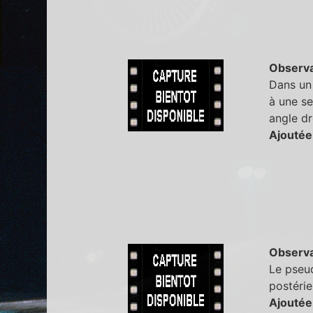
Observa
Dans un 
à une se
angle dr
Ajoutée
Observa
Le pseud
postérie
Ajoutée