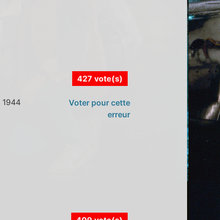
427 vote(s)
t 1944
Voter pour cette
erreur
409 vote(s)