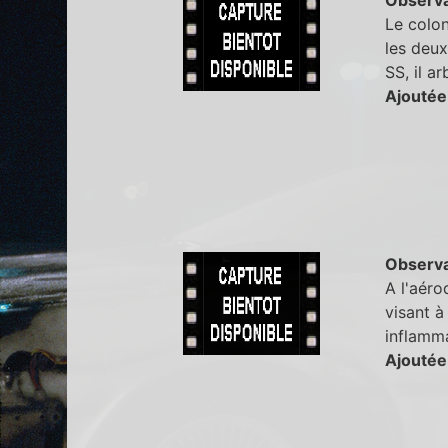
Le colon
les deux
SS, il a
Ajoutée
Observa
A l'aéro
visant à
inflamm
Ajoutée