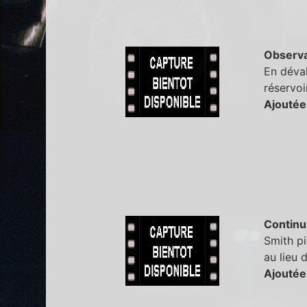
Observa
En déval
réservoi
Ajoutée
Continu
Smith pi
au lieu 
Ajoutée