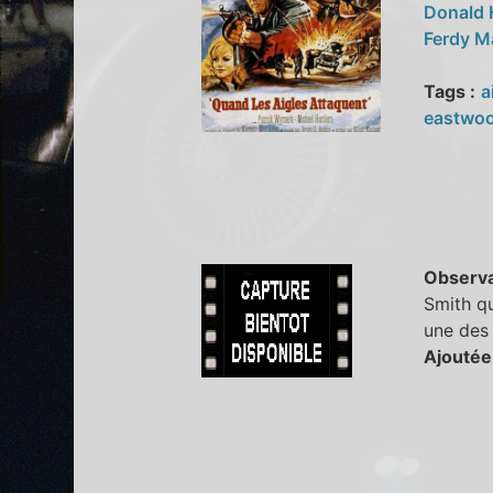
Donald
Ferdy 
Tags :
a
eastwo
Observa
Smith qu
une des
Ajoutée