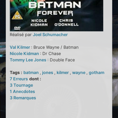
Réalisé par
Joel Schumacher
Val Kilmer
: Bruce Wayne / Batman
Nicole Kidman
: Dr Chase
Tommy Lee Jones
: Double Face
Tags :
batman
,
jones
,
kilmer
,
wayne
,
gotham
7 Erreurs
dont :
3 Tournage
1 Anecdotes
3 Remarques