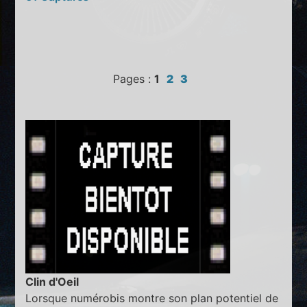
Pages :
1
2
3
Clin d'Oeil
Lorsque numérobis montre son plan potentiel de