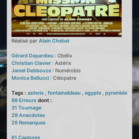
Réalisé par
Alain Chabat
Gérard Depardieu
: Obélix
Christian Clavier
: Astérix
Jamel Debbouze
: Numérobis
Monica Bellucci
: Cléopatre
Tags :
asterix
,
fontainebleau
,
egypte
,
pyramide
88 Erreurs
dont :
31 Tournage
29 Anecdotes
28 Remarques
61 Captures