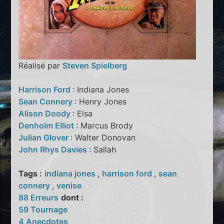
Réalisé par
Steven Spielberg
Harrison Ford
: Indiana Jones
Sean Connery
: Henry Jones
Alison Doody
: Elsa
Denholm Elliot
: Marcus Brody
Julian Glover
: Walter Donovan
John Rhys Davies
: Sallah
Tags :
indiana jones
,
harrison ford
,
sean
connery
,
venise
88 Erreurs
dont :
59 Tournage
4 Anecdotes