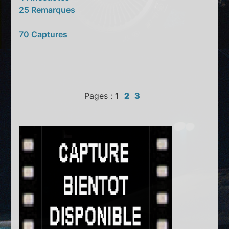
25 Remarques
70 Captures
Pages :
1
2
3