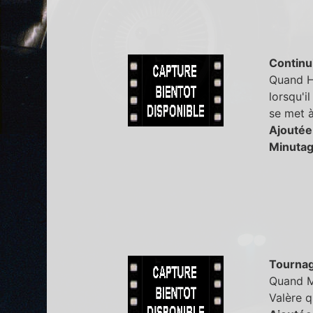
Continu
Quand Ha
lorsqu'i
se met à
Ajoutée
Minutag
Tourna
Quand M
Valère q