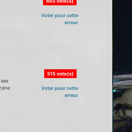
465 vote(s)
Voter pour cette
erreur
515 vote(s)
 ses
scène
Voter pour cette
erreur