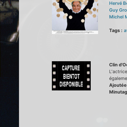
Hervé B
Guy Gr
Michel
Tags :
a
Clin d'O
L'actric
égalemen
Ajoutée
Minutag