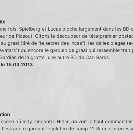
ité
ne fois, Spielberg et Lucas pioche largement dans les BD 
teur de Picsou). Citons le découpeur de tête(premier obsta
au graal (tiré de "le secret des incas"), les dalles piegés (ex
 avatars") ou encore le gardien de graal qui ressemble trait
"Gardien de la grotte" une autre BD de Carl Barks.
 le 15.03.2013
tion
 scène où Indy rencontre Hitler, on voit le haut commande
r l'estrade regardant le joli feu de camp ^^. Si on s'interres