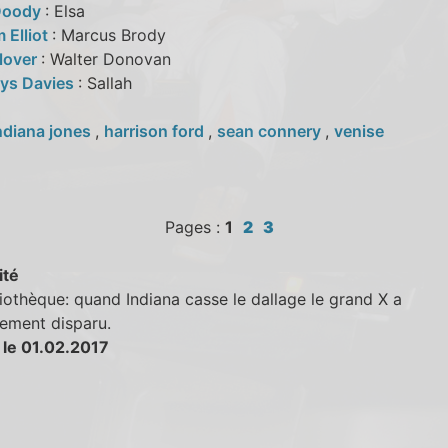
Doody
: Elsa
 Elliot
: Marcus Brody
Glover
: Walter Donovan
ys Davies
: Sallah
ndiana jones
,
harrison ford
,
sean connery
,
venise
Pages :
1
2
3
ité
liothèque: quand Indiana casse le dallage le grand X a
ement disparu.
 le 01.02.2017