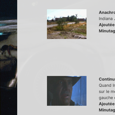
Anachr
Indiana 
Ajoutée
Minutag
Continu
Quand In
sur le m
gauche 
Ajoutée
Minutag