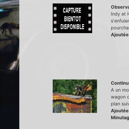
Observa
Indy et 
s'enfuie
pourcha
Ajoutée
Continu
A un mom
wagon où
plan sui
Ajoutée
Minutag