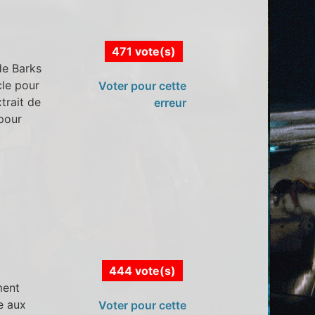
471 vote(s)
de Barks
cle pour
Voter pour cette
trait de
erreur
 pour
444 vote(s)
ment
se aux
Voter pour cette