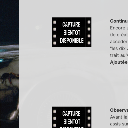
Continu
Encore u
(le créa
acceder 
"les dix
trait au
Ajoutée
Observa
Avant la
assis su