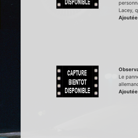
personna
Lacey, q
Ajoutée 
Observa
Le panne
allemand
Ajoutée