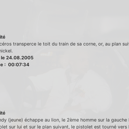
ité
céros transperce le toit du train de sa corne, or, au plan sui
nickel.
 le 24.08.2005
e : 00:07:34
ité
ndy (jeune) échappe au lion, le 2ème homme sur la gauche
let sur lui et sur le plan suivant, le pistolet est tourné vers 