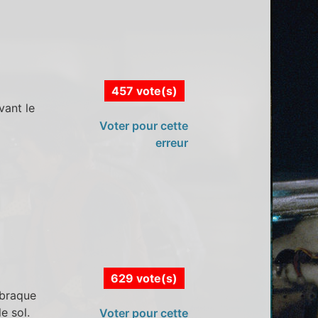
457 vote(s)
vant le
Voter pour cette
erreur
629 vote(s)
 braque
le sol.
Voter pour cette