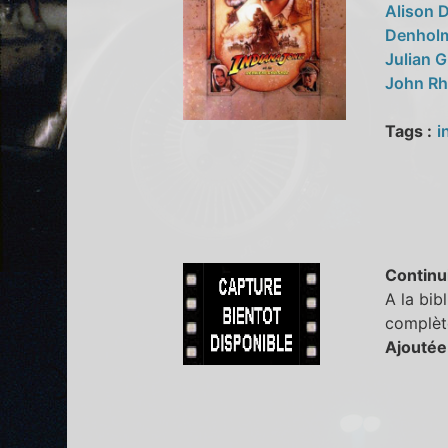
Alison 
Denholm
Julian 
John Rh
Tags :
i
Continu
A la bib
complèt
Ajoutée