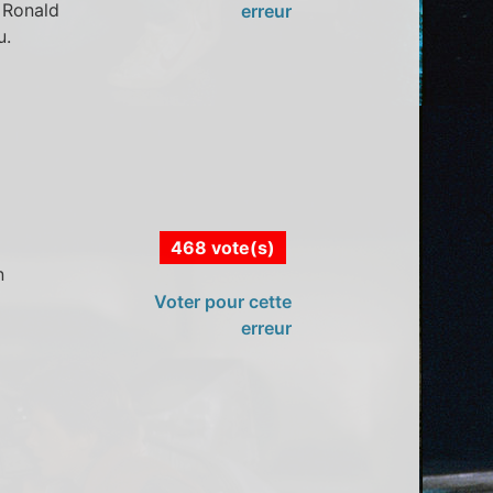
r Ronald
erreur
u.
468 vote(s)
n
Voter pour cette
erreur