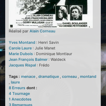
Réalisé par
Alain Corneau
Yves Montand
: Henri Savin
Carole Laure
: Julie Manet
Marie Dubois
: Dominique Montlaur
Jean François Balmer
: Waldeck
Jacques Rispal
: Frédo
Tags :
menace
,
dramatique
,
corneau
,
montand
,
laure
8 Erreurs
dont :
4 Tournage
1 Anecdotes
3 Remarques