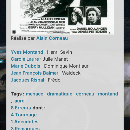
Réalisé par
Alain Corneau
Yves Montand
: Henri Savin
Carole Laure
: Julie Manet
Marie Dubois
: Dominique Montlaur
Jean François Balmer
: Waldeck
Jacques Rispal
: Frédo
Tags :
menace
,
dramatique
,
corneau
,
montand
,
laure
8 Erreurs
dont :
4 Tournage
1 Anecdotes
3 Remarques