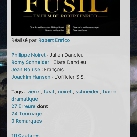
Réalisé par
Robert Enrico
Philippe Noiret
: Julien Dandieu
Romy Schneider
: Clara Dandieu
Jean Bouise
: François
Joachim Hansen
: L'officier S.S.
Tags :
vieux
,
fusil
,
noiret
,
schneider
,
tuerie
,
dramatique
27 Erreurs
dont :
24 Tournage
3 Remarques
16 Captures