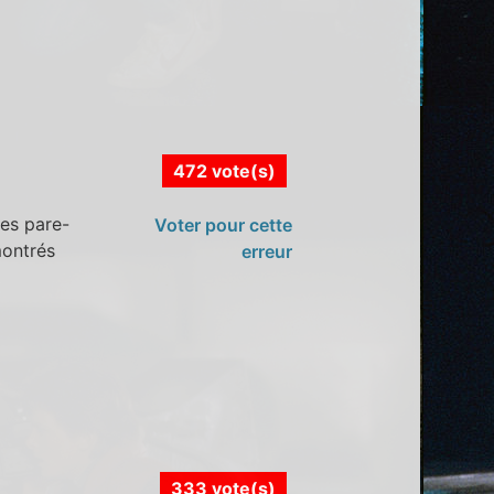
472 vote(s)
les pare-
Voter pour cette
montrés
erreur
333 vote(s)