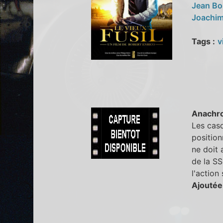
Jean Bo
Joachi
Tags :
v
Anachr
Les casq
position
ne doit 
de la SS
l'action
Ajoutée