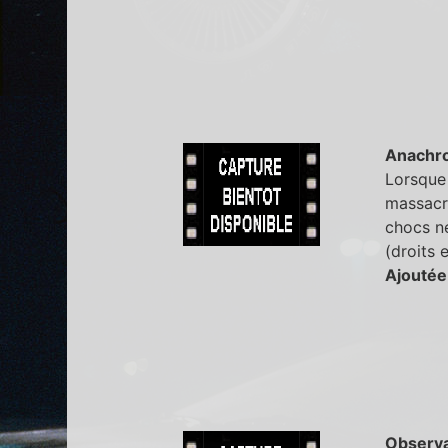
Anachr
Lorsque 
massacre
chocs ne
(droits 
Ajoutée
Observa