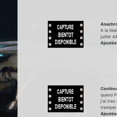
Anachr
A la lib
juillet 4
Ajoutée
Continu
quand Ph
j'ai tres
tremper 
Ajoutée