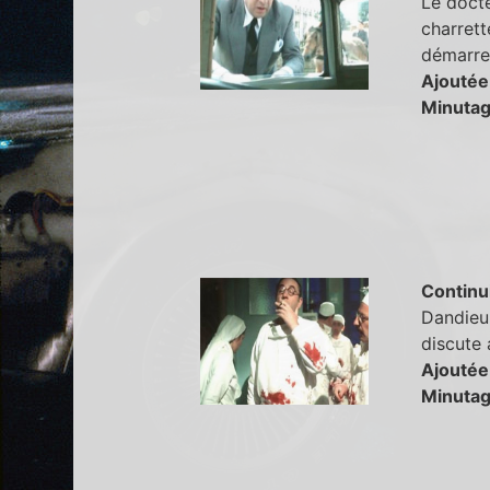
Le docte
charrett
démarre
Ajoutée
Minutag
Continu
Dandieu 
discute 
Ajoutée
Minutag