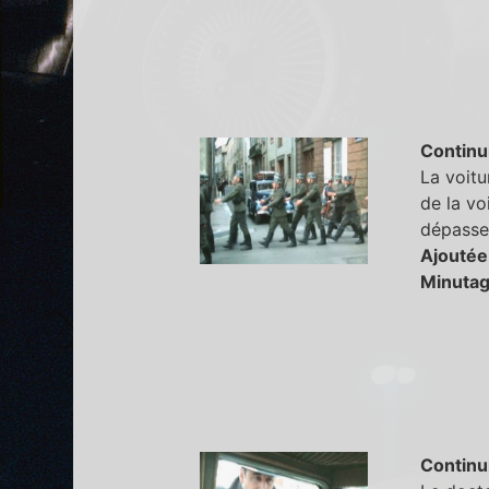
Continu
La voitu
de la vo
dépasser
Ajoutée
Minutag
Continu