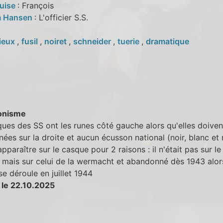
uise
: François
m Hansen
: L'officier S.S.
ieux
,
fusil
,
noiret
,
schneider
,
tuerie
,
dramatique
onisme
ues des SS ont les runes côté gauche alors qu'elles doiven
nées sur la droite et aucun écusson national (noir, blanc et
apparaître sur le casque pour 2 raisons : il n'était pas sur l
 mais sur celui de la wermacht et abandonné dès 1943 alor
 se déroule en juillet 1944
 le 22.10.2025