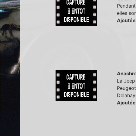
Pendant 
elles so
Ajoutée
Anachr
La Jeep 
Peugeot 
Delahay
Ajoutée