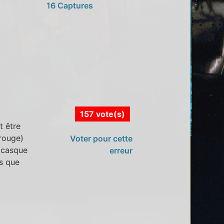
16 Captures
157 vote(s)
t être
 rouge)
Voter pour cette
e casque
erreur
s que