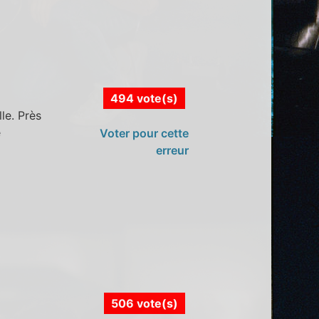
494 vote(s)
le. Près
e
Voter pour cette
erreur
506 vote(s)