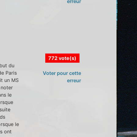
erreur
772 vote(s)
ébut du
de Paris
Voter pour cette
ait un MS
erreur
 noter
ns le
orsque
suite
rds
orsque le
ts ont