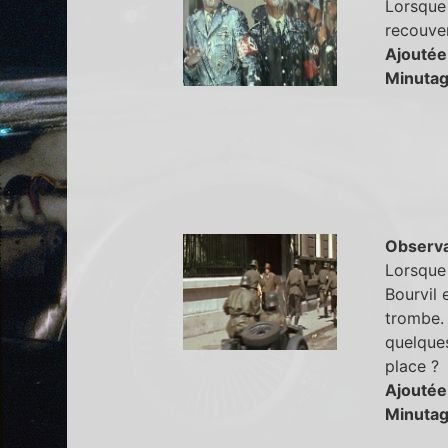
Lorsque 
recouver
Ajoutée
Minutag
Observa
Lorsque
Bourvil 
trombe. 
quelques
place ?
Ajoutée
Minutag