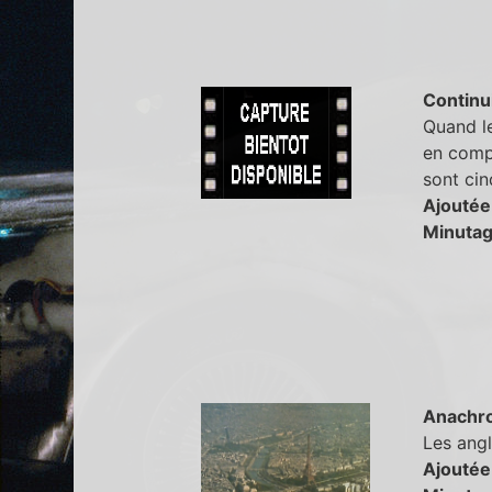
Continu
Quand le
en compt
sont cinq
Ajoutée
Minutag
Anachr
Les angl
Ajoutée