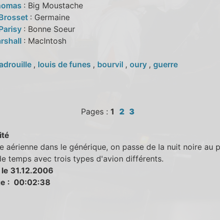
Thomas
: Big Moustache
 Brosset
: Germaine
Parisy
: Bonne Soeur
rshall
: MacIntosh
adrouille
,
louis de funes
,
bourvil
,
oury
,
guerre
Pages :
1
2
3
ité
e aérienne dans le générique, on passe de la nuit noire au p
e temps avec trois types d'avion différents.
 le 31.12.2006
e : 00:02:38