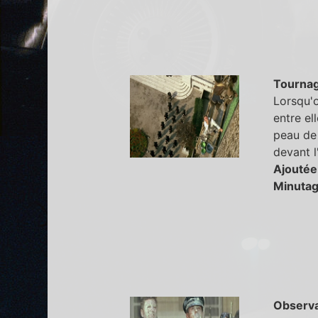
Tourna
Lorsqu'o
entre el
peau de 
devant l
Ajoutée
Minutag
Observa