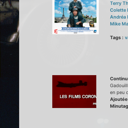
Terry 
Colette
Andréa 
Mike Ma
Tags :
v
Continu
Gadouill
en peu d
Ajoutée
Minutag