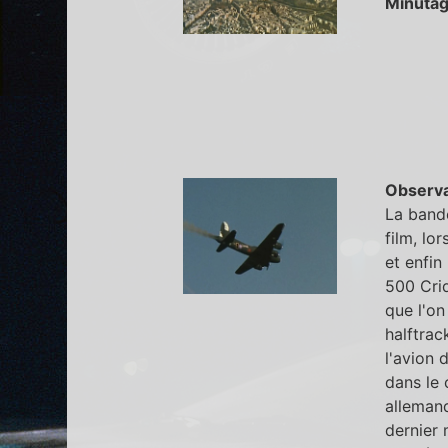
Minutag
Observa
La bande
film, lo
et enfin
500 Criq
que l'on
halftrac
l'avion 
dans le 
allemand
dernier 