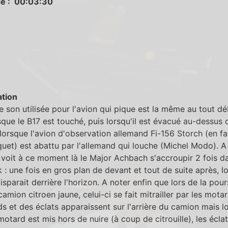
e : 00:03:30
tion
 son utilisée pour l'avion qui pique est la même au tout d
rsque le B17 est touché, puis lorsqu'il est évacué au-dessus 
 lorsque l'avion d'observation allemand Fi-156 Storch (en f
uet) est abattu par l'allemand qui louche (Michel Modo). A
 voit à ce moment là le Major Achbach s'accroupir 2 fois da
k : une fois en gros plan de devant et tout de suite après, l
disparait derrière l'horizon. A noter enfin que lors de la pour
camion citroen jaune, celui-ci se fait mitrailler par les mota
s et des éclats apparaissent sur l'arrière du camion mais l
motard est mis hors de nuire (à coup de citrouille), les écla