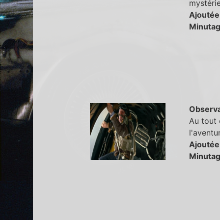
mystéri
Ajoutée
Minutag
Observa
Au tout 
l'aventu
Ajoutée
Minutag