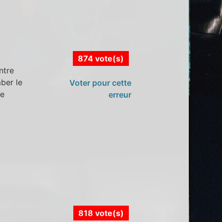
874 vote(s)
ntre
mber le
Voter pour cette
be
erreur
818 vote(s)