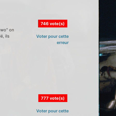
746 vote(s)
 two" on
, ils
Voter pour cette
erreur
777 vote(s)
Voter pour cette