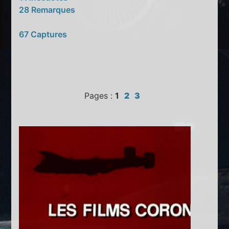
28 Remarques
67 Captures
Pages :
1
2
3