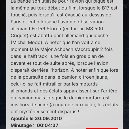
La bande son utilisée pour l'avion qui pique est
la même au tout début du film, lorsque le B17 est
touché, puis lorsqu'il est évacué au-dessus de
Paris et enfin lorsque l'avion d'observation
allemand Fi-156 Storch (en fait un MS 500
Criquet) est abattu par l'allemand qui louche
(Michel Modo). A noter que l'on voit à ce
moment là le Major Achbach s'accroupir 2 fois
dans le halftrack : une fois en gros plan de
devant et tout de suite après, lorsque l'avion
disparait derrière l'horizon. A noter enfin que lors
de la poursuite dans le camion citroen jaune,
celui-ci se fait mitrailler par les motards
allemands et des éclats apparaissent sur l'arrière
du camion mais lorsque le dernier motard est
mis hors de nuire (à coup de citrouille), les éclats
ont mystérieusement disparus !
Ajoutée le 30.09.2010
Minutage : 00:04:37