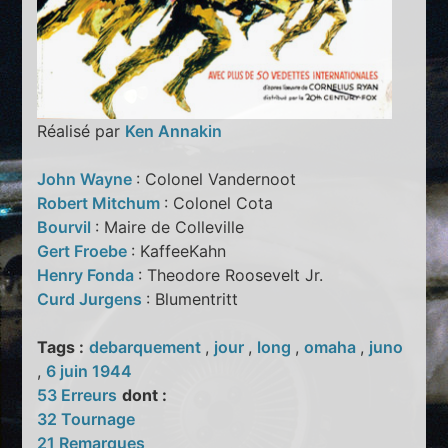
Réalisé par
Ken Annakin
John Wayne
: Colonel Vandernoot
Robert Mitchum
: Colonel Cota
Bourvil
: Maire de Colleville
Gert Froebe
: KaffeeKahn
Henry Fonda
: Theodore Roosevelt Jr.
Curd Jurgens
: Blumentritt
Tags :
debarquement
,
jour
,
long
,
omaha
,
juno
,
6 juin 1944
53 Erreurs
dont :
32 Tournage
21 Remarques