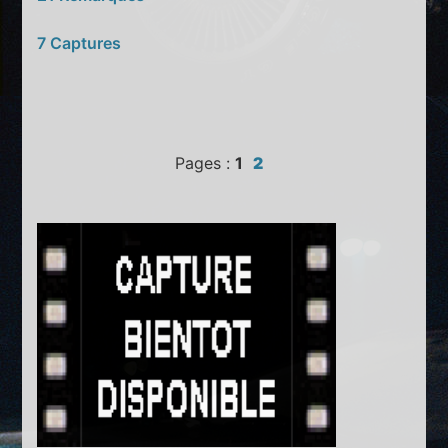
7 Captures
Pages :
1
2