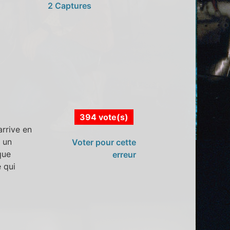
2 Captures
394 vote(s)
rrive en
à un
Voter pour cette
que
erreur
e qui