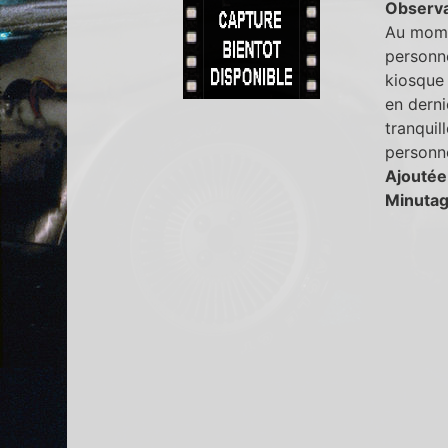
Observa
Au momen
personne
kiosque 
en derni
tranquil
personne
Ajoutée
Minutag