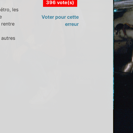
396 vote(s)
tro, les
e
Voter pour cette
 rentre
erreur
 autres