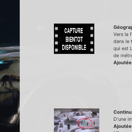
Géogra
Vers la 
dans le 
qui est 
de métro
Ajoutée
Continu
D'une im
Ajoutée