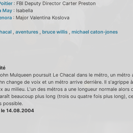
oitier
: FBI Deputy Director Carter Preston
a May
: Isabella
enora
: Major Valentina Koslova
hacal
,
aventures
,
bruce willis
,
michael caton-jones
ité
ohn Mulqueen poursuit Le Chacal dans le métro, un métro a
hn change de voix et un métro arrive derrière. Il s'agrippe 
 au milieu. L'un des métros a une longueur normale alors 
paraît beaucoup plus long (trois ou quatre fois plus long), c
s possible.
 le 14.08.2004