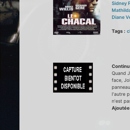
Sidney P
Mathild
Diane V
Tags :
c
Continu
Quand J
face, Jo
panneaux
l'autre 
n'est pa
Ajoutée