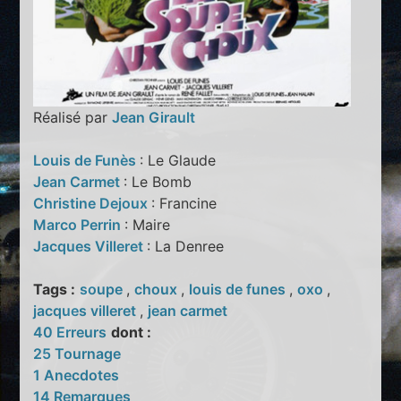
Réalisé par
Jean Girault
Louis de Funès
: Le Glaude
Jean Carmet
: Le Bomb
Christine Dejoux
: Francine
Marco Perrin
: Maire
Jacques Villeret
: La Denree
Tags :
soupe
,
choux
,
louis de funes
,
oxo
,
jacques villeret
,
jean carmet
40 Erreurs
dont :
25 Tournage
1 Anecdotes
14 Remarques