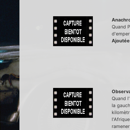
Anachr
Quand Pt
d'empere
Ajoutée
Observa
Quand l'
la gauch
kilomètr
l'Afriqu
ramener 