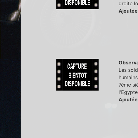
droite l
Ajoutée
Observa
Les sold
humains,
7ème siè
l'Egypte
Ajoutée