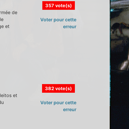
357 vote(s)
'armée de
le
Voter pour cette
ge et
erreur
382 vote(s)
eitos et
du
Voter pour cette
erreur