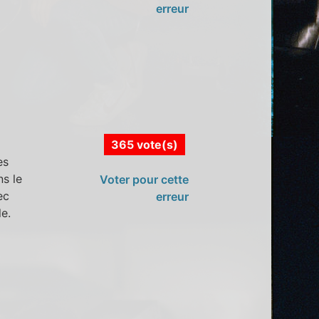
erreur
365 vote(s)
es
s le
Voter pour cette
ec
erreur
e.