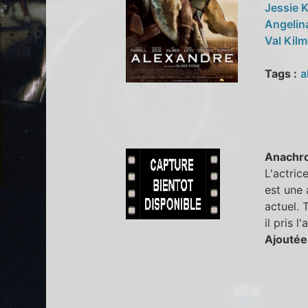
Jessie
Angelin
Val Kil
Tags :
a
Anachr
L'actric
est une 
actuel. 
il pris 
Ajoutée