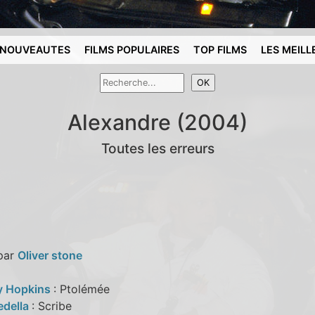
NOUVEAUTES
FILMS POPULAIRES
TOP FILMS
LES MEILL
Alexandre (2004)
Toutes les erreurs
 par
Oliver stone
y Hopkins
: Ptolémée
edella
: Scribe