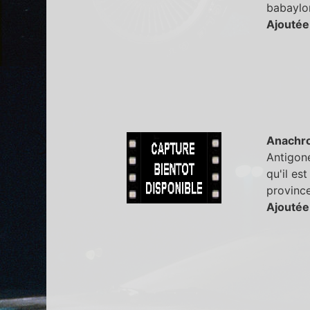
babaylo
Ajoutée
Anachr
Antigone
qu'il es
province
Ajoutée