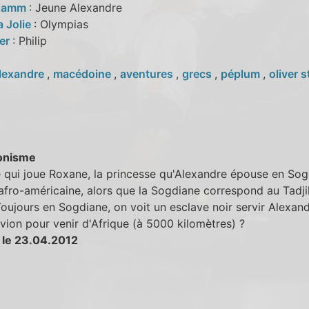
 Kamm
: Jeune Alexandre
a Jolie
: Olympias
mer
: Philip
lexandre
,
macédoine
,
aventures
,
grecs
,
péplum
,
oliver 
onisme
e qui joue Roxane, la princesse qu'Alexandre épouse en Sog
afro-américaine, alors que la Sogdiane correspond au Tadji
Toujours en Sogdiane, on voit un esclave noir servir Alexand
l'avion pour venir d'Afrique (à 5000 kilomètres) ?
 le 23.04.2012