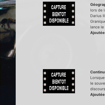
Géogra
lors de 
Darius I
Granique
lance le
Ajoutée
Continu
Lorsque 
le souve
discours
Ajoutée