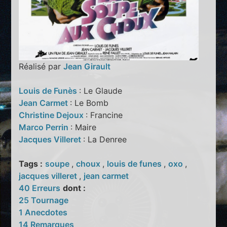
Réalisé par
Jean Girault
Louis de Funès
: Le Glaude
Jean Carmet
: Le Bomb
Christine Dejoux
: Francine
Marco Perrin
: Maire
Jacques Villeret
: La Denree
Tags :
soupe
,
choux
,
louis de funes
,
oxo
,
jacques villeret
,
jean carmet
40 Erreurs
dont :
25 Tournage
1 Anecdotes
14 Remarques