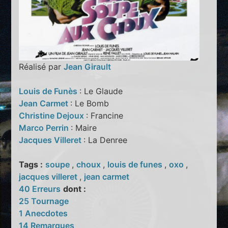
Réalisé par
Jean Girault
Louis de Funès
: Le Glaude
Jean Carmet
: Le Bomb
Christine Dejoux
: Francine
Marco Perrin
: Maire
Jacques Villeret
: La Denree
Tags :
soupe
,
choux
,
louis de funes
,
oxo
,
jacques villeret
,
jean carmet
40 Erreurs
dont :
25 Tournage
1 Anecdotes
14 Remarques